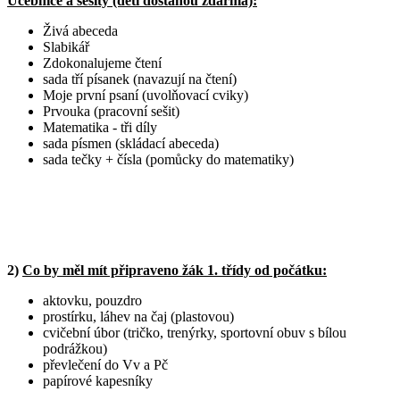
Učebnice a sešity (děti dostanou zdarma):
Živá abeceda
Slabikář
Zdokonalujeme čtení
sada tří písanek (navazují na čtení)
Moje první psaní (uvolňovací cviky)
Prvouka (pracovní sešit)
Matematika - tři díly
sada písmen (skládací abeceda)
sada tečky + čísla (pomůcky do matematiky)
2)
Co by měl mít připraveno žák 1. třídy od počátku:
aktovku, pouzdro
prostírku, láhev na čaj (plastovou)
cvičební úbor (tričko, trenýrky, sportovní obuv s bílou
podrážkou)
převlečení do Vv a Pč
papírové kapesníky