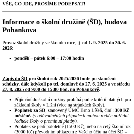
VŠE, CO JDE, PROSÍME PODEPSAT!
Informace o školní družině (ŠD), budova
Pohankova
Provoz školní družiny ve školním roce, tj.
od 1. 9. 2025 do 30. 6.
2026
:
pondělí – pátek 6:00 – 17:00 hodin
Zápis do ŠD
pro školní rok 2025/2026 bude po skončení
schůzky, dále kdykoli po tel. domluvě do 27. 6. 2025
a
ve středu
27. 8. 2025 od 9:00 do 15:00 hod. na Pohankově
.
Přijímání do školní družiny probíhá podle kritérií platných pro
základní školy v Líšni (více na stránkách školy).
Poplatek za ŠD
, stanovený ÚMČ Brno-Líšeň, činí :
300 Kč
měsíčně.
(v odůvodněných případech mohou rodiče požádat
ředitele školy o prominutí platby).
Poplatek se platí pololetně (1500 Kč), nebo na celý školní rok
(3000 Kč) převodním příkazem z Vašeho účtu na účet ŠD –