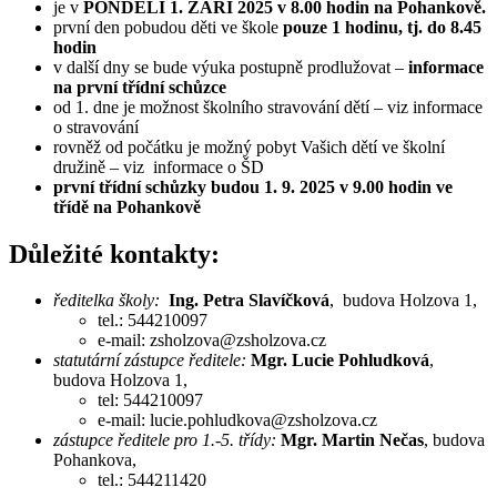
je v
PONDĚLÍ 1. ZÁŘÍ 2025
v 8.00 hodin na Pohankově.
první den pobudou děti ve škole
pouze 1 hodinu, tj. do 8.45
hodin
v další dny se bude výuka postupně prodlužovat –
informace
na první třídní schůzce
od 1. dne je možnost školního stravování dětí – viz informace
o stravování
rovněž od počátku je možný pobyt Vašich dětí ve školní
družině – viz informace o ŠD
první třídní schůzky budou 1. 9. 2025 v 9.00 hodin ve
třídě na Pohankově
Důležité kontakty:
ředitelka školy:
Ing. Petra Slavíčková
, budova Holzova 1,
tel.: 544210097
e-mail: zsholzova@zsholzova.cz
statutární zástupce ředitele:
Mgr. Lucie Pohludková
,
budova Holzova 1,
tel: 544210097
e-mail: lucie.pohludkova@zsholzova.cz
zástupce ředitele pro 1.-5. třídy:
Mgr. Martin Nečas
, budova
Pohankova,
tel.: 544211420