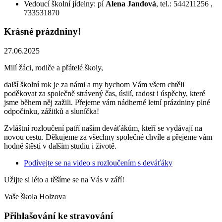
Vedoucí školní jídelny: pí
Alena Jandová
, tel.: 544211256 ,
733531870
Krásné prázdniny!
27.06.2025
Milí žáci, rodiče a přátelé školy,
další školní rok je za námi a my bychom Vám všem chtěli
poděkovat za společně strávený čas, úsilí, radost i úspěchy, které
jsme během něj zažili. Přejeme vám nádherné letní prázdniny plné
odpočinku, zážitků a sluníčka!
Zvláštní rozloučení patří našim deváťákům, kteří se vydávají na
novou cestu. Děkujeme za všechny společné chvíle a přejeme vám
hodně štěstí v dalším studiu i životě.
Podívejte se na video s rozloučením s deváťáky
Užijte si léto a těšíme se na Vás v září!
Vaše škola Holzova
Přihlašování ke stravování