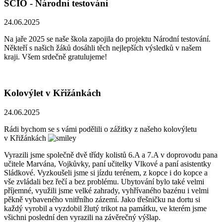
SCIO - Národní testování
24.06.2025
Na jaře 2025 se naše škola zapojila do projektu Národní testování.
Někteří s našich žáků dosáhli těch nejlepších výsledků v našem
kraji. Všem srdečně gratulujeme!
Kolovýlet v Křižánkách
24.06.2025
Rádi bychom se s vámi podělili o zážitky z našeho kolovýletu
v Křižánkách
Vyrazili jsme společně dvě třídy kolistů 6.A a 7.A v doprovodu pana
učitele Marvána, Vojkůvky, paní učitelky Vlkové a paní asistentky
Sládkové. Vyzkoušeli jsme si jízdu terénem, z kopce i do kopce a
vše zvládali bez řečí a bez problému. Ubytování bylo také velmi
příjemné, využili jsme velké zahrady, vyhřívaného bazénu i velmi
pěkně vybaveného vnitřního zázemí. Jako třešničku na dortu si
každý vyrobil a vyzdobil žlutý trikot na památku, ve kterém jsme
všichni poslední den vyrazili na závěrečný výšlap.