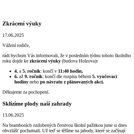
Zkrácení výuky
17.06.2025
Vážení rodiče,
rádi bychom Vás informovali, že v posledním týdnu tohoto školního
roku dojde ke
zkrácení výuky
(budova Holzova)
:
4.
a
5. ročník
: končí v
11:40 hodin,
6.
až
9. ročník
: končí dle rozpisu během
5. vyučovací
hodiny
nebo
po návratu z plánovaných akcí.
Děkujeme za pochopení.
Sklízíme plody naší zahrady
13.06.2025
Na bramborách ozdobených čerstvou školní pažitkou jsme si dnes
obvzlášť pochutnali. Už teď se těšíme na jahody, které se začínají