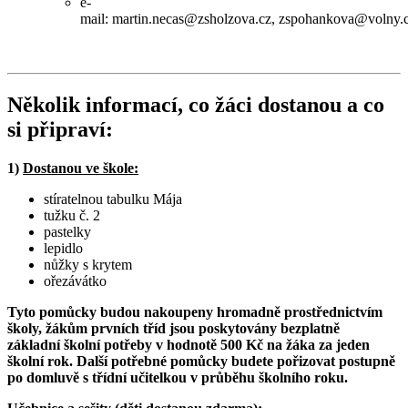
e-
mail: martin.necas@zsholzova.cz, zspohankova@volny.
Několik informací, co žáci dostanou a co
si připraví:
1)
Dostanou ve škole:
stíratelnou tabulku Mája
tužku č. 2
pastelky
lepidlo
nůžky s krytem
ořezávátko
Tyto pomůcky budou nakoupeny hromadně prostřednictvím
školy, žákům prvních tříd jsou poskytovány bezplatně
základní školní potřeby v hodnotě 500 Kč na žáka za jeden
školní rok.
Další potřebné pomůcky budete pořizovat postupně
po domluvě s třídní učitelkou v průběhu školního roku.