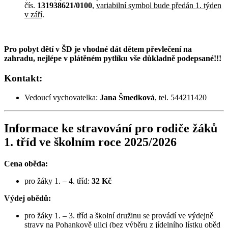
čís.
131938621/0100
,
variabilní symbol bude předán 1. týden
v září
.
Pro pobyt dětí v ŠD je vhodné dát dětem převlečení na
zahradu, nejlépe v plátěném pytlíku vše důkladně podepsané!!!
Kontakt:
Vedoucí vychovatelka:
Jana Šmedková
, tel. 544211420
Informace ke stravování pro rodiče žáků
1. tříd ve školním roce 2025/2026
Cena oběda:
pro žáky 1. – 4. tříd:
32 Kč
Výdej obědů:
pro žáky 1. – 3. tříd a školní družinu se provádí ve výdejně
stravy na Pohankově ulici (bez výběru z jídelního lístku oběd