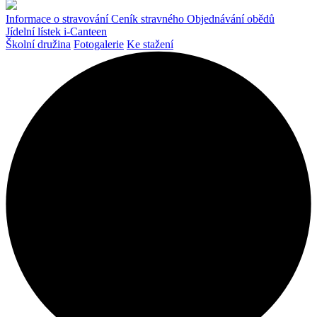
Informace o stravování
Ceník stravného
Objednávání obědů
Jídelní lístek
i-Canteen
Školní družina
Fotogalerie
Ke stažení