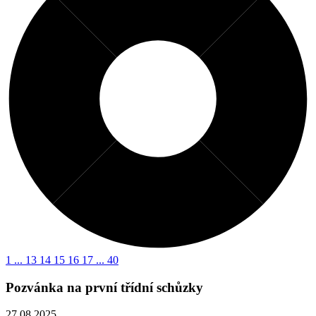
1
...
13
14
15
16
17
...
40
Pozvánka na první třídní schůzky
27.08.2025