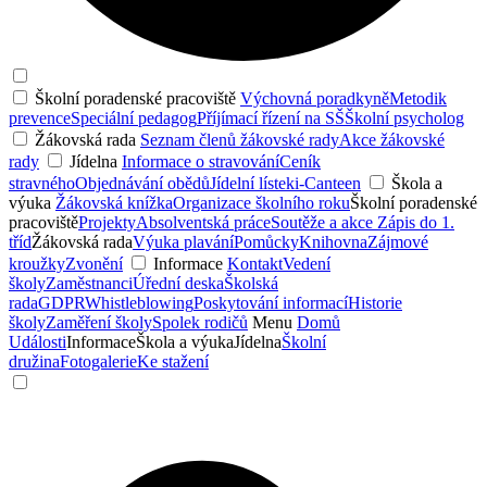
Školní poradenské pracoviště
Výchovná poradkyně
Metodik
prevence
Speciální pedagog
Příjímací řízení na SŠ
Školní psycholog
Žákovská rada
Seznam členů žákovské rady
Akce žákovské
rady
Jídelna
Informace o stravování
Ceník
stravného
Objednávání obědů
Jídelní lístek
i-Canteen
Škola a
výuka
Žákovská knížka
Organizace školního roku
Školní poradenské
pracoviště
Projekty
Absolventská práce
Soutěže a akce
Zápis do 1.
tříd
Žákovská rada
Výuka plavání
Pomůcky
Knihovna
Zájmové
kroužky
Zvonění
Informace
Kontakt
Vedení
školy
Zaměstnanci
Úřední deska
Školská
rada
GDPR
Whistleblowing
Poskytování informací
Historie
školy
Zaměření školy
Spolek rodičů
Menu
Domů
Události
Informace
Škola a výuka
Jídelna
Školní
družina
Fotogalerie
Ke stažení