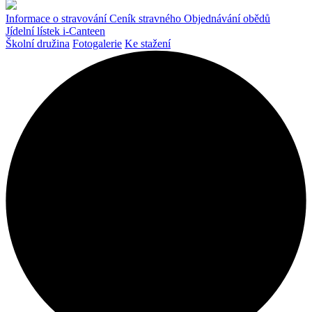
Informace o stravování
Ceník stravného
Objednávání obědů
Jídelní lístek
i-Canteen
Školní družina
Fotogalerie
Ke stažení