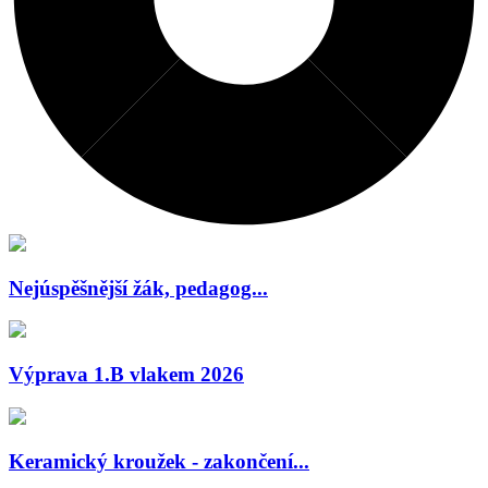
Nejúspěšnější žák, pedagog...
Výprava 1.B vlakem 2026
Keramický kroužek - zakončení...