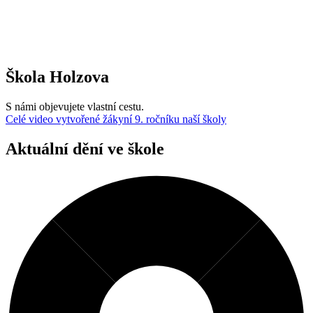
Škola Holzova
S námi objevujete vlastní cestu.
Celé video vytvořené žákyní 9. ročníku naší školy
Aktuální dění ve škole