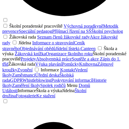
Školní poradenské pracoviště
Výchovná poradkyně
Metodik
prevence
Speciální pedagog
Příjímací řízení na SŠ
Školní psycholog
Žákovská rada
Seznam členů žákovské rady
Akce žákovské
rady
Jídelna
Informace o stravování
Ceník
stravného
Objednávání obědů
Jídelní lístek
i-Canteen
Škola a
výuka
Žákovská knížka
Organizace školního roku
Školní poradenské
pracoviště
Projekty
Absolventská práce
Soutěže a akce
Zápis do 1.
tříd
Žákovská rada
Výuka plavání
Pomůcky
Knihovna
Zájmové
kroužky
Zvonění
Informace
Kontakt
Vedení
školy
Zaměstnanci
Úřední deska
Školská
rada
GDPR
Whistleblowing
Poskytování informací
Historie
školy
Zaměření školy
Spolek rodičů
Menu
Domů
Události
Informace
Škola a výuka
Jídelna
Školní
družina
Fotogalerie
Ke stažení