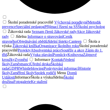
Školní poradenské pracoviště
Výchovná poradkyně
Metodik
prevence
Speciální pedagog
Příjímací řízení na SŠ
Školní psycholog
Žákovská rada
Seznam členů žákovské rady
Akce žákovské
rady
Jídelna
Informace o stravování
Ceník
stravného
Objednávání obědů
Jídelní lístek
i-Canteen
Škola a
výuka
Žákovská knížka
Organizace školního roku
Školní poradenské
pracoviště
Projekty
Absolventská práce
Soutěže a akce
Zápis do 1.
tříd
Žákovská rada
Výuka plavání
Pomůcky
Knihovna
Zájmové
kroužky
Zvonění
Informace
Kontakt
Vedení
školy
Zaměstnanci
Úřední deska
Školská
rada
GDPR
Whistleblowing
Poskytování informací
Historie
školy
Zaměření školy
Spolek rodičů
Menu
Domů
Události
Informace
Škola a výuka
Jídelna
Školní
družina
Fotogalerie
Ke stažení