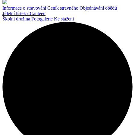
Informace o stravování
Ceník stravného
Objednávání obědů
Jídelní lístek
i-Canteen
Školní družina
Fotogalerie
Ke stažení