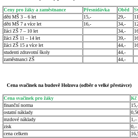
Ceny pro žáky a zaměstnance
Přesnídávka
Oběd
S
děti MŠ 3 – 6 let
15,-
29,-
11
děti MŠ 7 a více let
16,-
34,-
12
žáci ZŠ 7 – 10 let
34,-
16
žáci ZŠ 11 – 14 let
39,-
16
žáci ZŠ 15 a více let
44,-
16
studenti zdravotní školy
44,-
zaměstnanci ZŠ
44,-
Cena svačinek na budově Holzova (odběr o velké přestávce)
Cena svačinek pro žáky
Kč
finanční norma
15,
ostatní náklady
0,
mzdové náklady
1,
zisk
0,
cena celkem
16