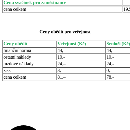
Cena svačinek pro zaměstnance
cena celkem
19,
Ceny obědů pro veřejnost
Ceny obědů
Veřejnost (Kč)
Senioři (Kč)
finanční norma
44,-
44,-
ostatní náklady
10,-
10,-
mzdové náklady
24,–
24,-
zisk
3,–
0,-
cena celkem
81,–
78,-