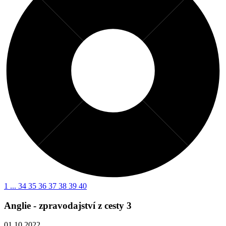
1
...
34
35
36
37
38
39
40
Anglie - zpravodajství z cesty 3
01.10.2022