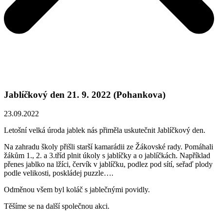
Jablíčkový den 21. 9. 2022 (Pohankova)
23.09.2022
Letošní velká úroda jablek nás přiměla uskutečnit Jablíčkový den.
Na zahradu školy přišli starší kamarádii ze Žákovské rady. Pomáhali
žákům 1., 2. a 3.tříd plnit úkoly s jablíčky a o jablíčkách. Například
přenes jablko na lžíci, červík v jablíčku, podlez pod sítí, seřaď plody
podle velikosti, poskládej puzzle….
Odměnou všem byl koláč s jablečnými povidly.
Těšíme se na další společnou akci.