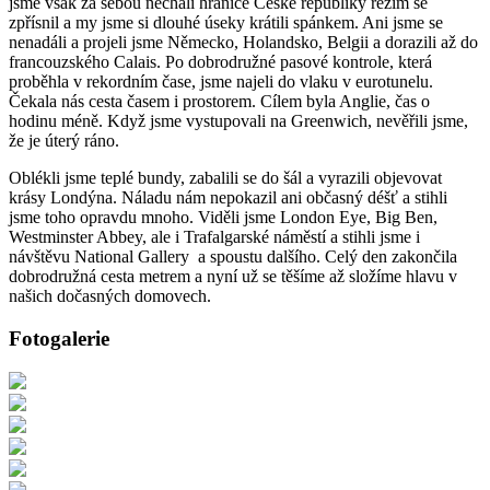
jsme však za sebou nechali hranice České republiky režim se
zpřísnil a my jsme si dlouhé úseky krátili spánkem. Ani jsme se
nenadáli a projeli jsme Německo, Holandsko, Belgii a dorazili až do
francouzského Calais. Po dobrodružné pasové kontrole, která
proběhla v rekordním čase, jsme najeli do vlaku v eurotunelu.
Čekala nás cesta časem i prostorem. Cílem byla Anglie, čas o
hodinu méně. Když jsme vystupovali na Greenwich, nevěřili jsme,
že je úterý ráno.
Oblékli jsme teplé bundy, zabalili se do šál a vyrazili objevovat
krásy Londýna. Náladu nám nepokazil ani občasný déšť a stihli
jsme toho opravdu mnoho. Viděli jsme London Eye, Big Ben,
Westminster Abbey, ale i Trafalgarské náměstí a stihli jsme i
návštěvu National Gallery a spoustu dalšího. Celý den zakončila
dobrodružná cesta metrem a nyní už se těšíme až složíme hlavu v
našich dočasných domovech.
Fotogalerie