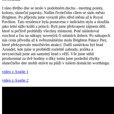
I ráno třetího dne se neslo v podobném duchu - meeting pointy,
kolony, sluneční paprsky. Naším čtvrtečním cílem se stalo město
Brighton. Po příjezdu jsme vyrazili přes střed města až k Royal
Pavilion. Tato rezidence byla postavena v indickém stylu a sloužila
jako letní sídlo králů a princů. Byli jsme překvapeni zájmem dětí,
které si pečlivě prohlédly všechny místnosti. Poté následoval
rozchod a čas na nákupy suvenýrů či místních dobrot. Po nákupech
nás cesta přivedla až k světoznámému molu Brighton Palace Pier,
které překypovalo množstvím atrakcí. Další zastávkou byl hrad
Arundel, kde jsme si prohlédli rozlehlé zahrady, jezírka a
nevynechali jsme ani samotný hrad s věží. Vše jsme stihli
prozkoumat za dvě hodiny a díky tomu jsme poslední zbytky
slunečného dne mohli strávit na pláži v našem domácím worthingu.
video z Anglie 1
video z Anglie 2