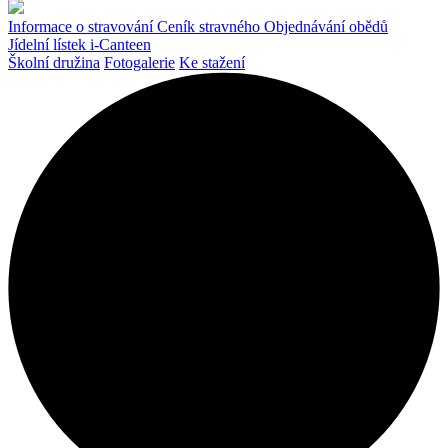
Informace o stravování
Ceník stravného
Objednávání obědů
Jídelní lístek
i-Canteen
Školní družina
Fotogalerie
Ke stažení