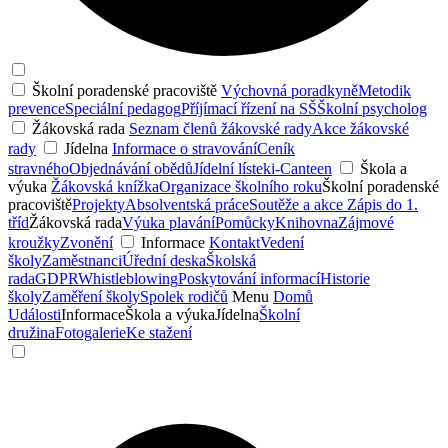
Školní poradenské pracoviště
Výchovná poradkyně
Metodik
prevence
Speciální pedagog
Příjímací řízení na SŠ
Školní psycholog
Žákovská rada
Seznam členů žákovské rady
Akce žákovské
rady
Jídelna
Informace o stravování
Ceník
stravného
Objednávání obědů
Jídelní lístek
i-Canteen
Škola a
výuka
Žákovská knížka
Organizace školního roku
Školní poradenské
pracoviště
Projekty
Absolventská práce
Soutěže a akce
Zápis do 1.
tříd
Žákovská rada
Výuka plavání
Pomůcky
Knihovna
Zájmové
kroužky
Zvonění
Informace
Kontakt
Vedení
školy
Zaměstnanci
Úřední deska
Školská
rada
GDPR
Whistleblowing
Poskytování informací
Historie
školy
Zaměření školy
Spolek rodičů
Menu
Domů
Události
Informace
Škola a výuka
Jídelna
Školní
družina
Fotogalerie
Ke stažení