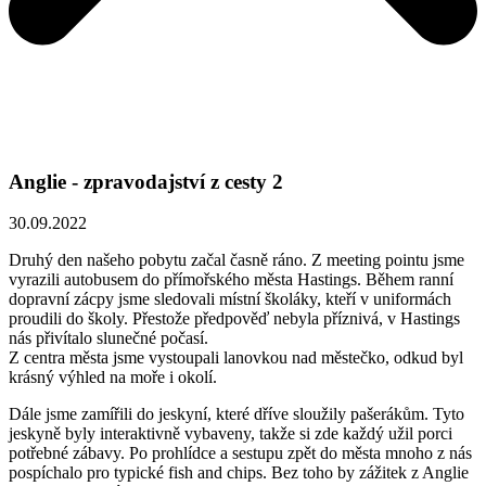
Anglie - zpravodajství z cesty 2
30.09.2022
Druhý den našeho pobytu začal časně ráno. Z meeting pointu jsme
vyrazili autobusem do přímořského města Hastings. Během ranní
dopravní zácpy jsme sledovali místní školáky, kteří v uniformách
proudili do školy. Přestože předpověď nebyla příznivá, v Hastings
nás přivítalo slunečné počasí.
Z centra města jsme vystoupali lanovkou nad městečko, odkud byl
krásný výhled na moře i okolí.
Dále jsme zamířili do jeskyní, které dříve sloužily pašerákům. Tyto
jeskyně byly interaktivně vybaveny, takže si zde každý užil porci
potřebné zábavy. Po prohlídce a sestupu zpět do města mnoho z nás
pospíchalo pro typické fish and chips. Bez toho by zážitek z Anglie