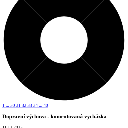
1
...
30
31
32
33
34
...
40
Dopravní výchova - komentovaná vycházka
11.12.2023