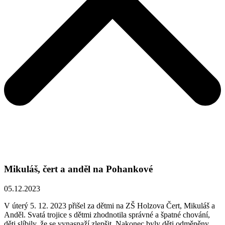
Mikuláš, čert a anděl na Pohankové
05.12.2023
V úterý 5. 12. 2023 přišel za dětmi na ZŠ Holzova Čert, Mikuláš a
Anděl. Svatá trojice s dětmi zhodnotila správné a špatné chování,
děti slíbily, že se vynasnaží zlepšit. Nakonec byly děti odměněny