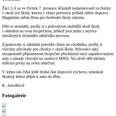
Žáci 3.A se ve čtvrtek 7. prosince účastnili komentované vycházky
v okolí své školy, kterou v rámci prevence pořádá odbor dopravy
Magistrátu města Brna pro brněnské školy zdarma.
Děti se nenudily, prošly si s průvodcem nejbližší okolí školy
s ohledem na svou bezpečnost, jelikož jsou jedni z nejvíce
ohrožených účastníků silničního provozu.
Zopakovaly si základní pravidla chůze po chodníku, prošly si
všechny přechody pro chodce v okolí školy. Průvodce také
nezapomněl připomenout bezpečné přecházení mezi zaparkovanými
auty a zásady chování na zastávce MHD. Na závěr děti hledaly
reflexní prvky na svém oblečení.
V lednu nás čeká ještě druhá část dopravní výchovy, tentokrát
školený lektor přijde k nám do třídy.
K. Janošková
Fotogalerie