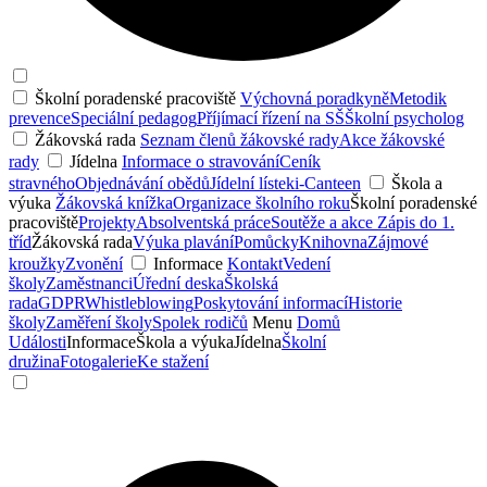
Školní poradenské pracoviště
Výchovná poradkyně
Metodik
prevence
Speciální pedagog
Příjímací řízení na SŠ
Školní psycholog
Žákovská rada
Seznam členů žákovské rady
Akce žákovské
rady
Jídelna
Informace o stravování
Ceník
stravného
Objednávání obědů
Jídelní lístek
i-Canteen
Škola a
výuka
Žákovská knížka
Organizace školního roku
Školní poradenské
pracoviště
Projekty
Absolventská práce
Soutěže a akce
Zápis do 1.
tříd
Žákovská rada
Výuka plavání
Pomůcky
Knihovna
Zájmové
kroužky
Zvonění
Informace
Kontakt
Vedení
školy
Zaměstnanci
Úřední deska
Školská
rada
GDPR
Whistleblowing
Poskytování informací
Historie
školy
Zaměření školy
Spolek rodičů
Menu
Domů
Události
Informace
Škola a výuka
Jídelna
Školní
družina
Fotogalerie
Ke stažení