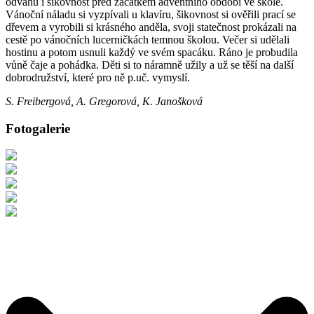
odvahu i šikovnost před začátkem adventního období ve škole.
Vánoční náladu si vyzpívali u klavíru, šikovnost si ověřili prací se
dřevem a vyrobili si krásného anděla, svoji statečnost prokázali na
cestě po vánočních lucerničkách temnou školou. Večer si udělali
hostinu a potom usnuli každý ve svém spacáku. Ráno je probudila
vůně čaje a pohádka. Děti si to náramně užily a už se těší na další
dobrodružství, které pro ně p.uč. vymyslí.
S. Freibergová, A. Gregorová, K. Janošková
Fotogalerie