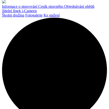
Informace o stravování
Ceník stravného
Objednávání obědů
Jídelní lístek
i-Canteen
Školní družina
Fotogalerie
Ke stažení