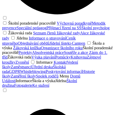
Školní poradenské pracoviště
Výchovná poradkyně
Metodik
prevence
Speciální pedagog
Příjímací řízení na SŠ
Školní psycholog
Žákovská rada
Seznam členů žákovské rady
Akce žákovské
rady
Jídelna
Informace o stravování
Ceník
stravného
Objednávání obědů
Jídelní lístek
i-Canteen
Škola a
výuka
Žákovská knížka
Organizace školního roku
Školní poradenské
pracoviště
Projekty
Absolventská práce
Soutěže a akce
Zápis do 1.
tříd
Žákovská rada
Výuka plavání
Pomůcky
Knihovna
Zájmové
kroužky
Zvonění
Informace
Kontakt
Vedení
školy
Zaměstnanci
Úřední deska
Školská
rada
GDPR
Whistleblowing
Poskytování informací
Historie
školy
Zaměření školy
Spolek rodičů
Menu
Domů
Události
Informace
Škola a výuka
Jídelna
Školní
družina
Fotogalerie
Ke stažení