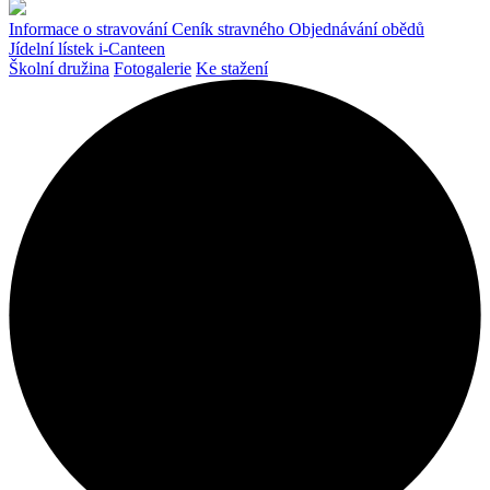
Informace o stravování
Ceník stravného
Objednávání obědů
Jídelní lístek
i-Canteen
Školní družina
Fotogalerie
Ke stažení