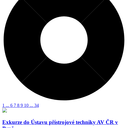
1
...
6
7
8
9
10
...
34
Exkurze do Ústavu přístrojové techniky AV ČR v