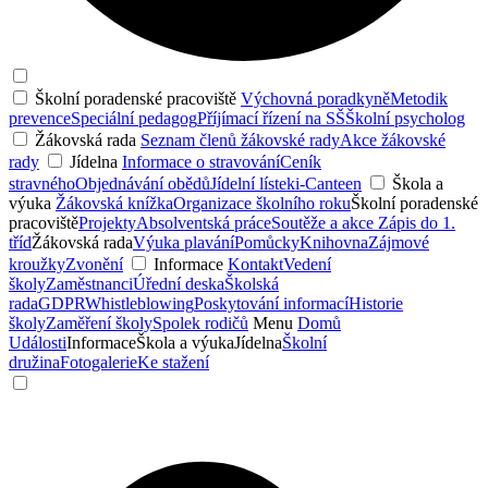
Školní poradenské pracoviště
Výchovná poradkyně
Metodik
prevence
Speciální pedagog
Příjímací řízení na SŠ
Školní psycholog
Žákovská rada
Seznam členů žákovské rady
Akce žákovské
rady
Jídelna
Informace o stravování
Ceník
stravného
Objednávání obědů
Jídelní lístek
i-Canteen
Škola a
výuka
Žákovská knížka
Organizace školního roku
Školní poradenské
pracoviště
Projekty
Absolventská práce
Soutěže a akce
Zápis do 1.
tříd
Žákovská rada
Výuka plavání
Pomůcky
Knihovna
Zájmové
kroužky
Zvonění
Informace
Kontakt
Vedení
školy
Zaměstnanci
Úřední deska
Školská
rada
GDPR
Whistleblowing
Poskytování informací
Historie
školy
Zaměření školy
Spolek rodičů
Menu
Domů
Události
Informace
Škola a výuka
Jídelna
Školní
družina
Fotogalerie
Ke stažení