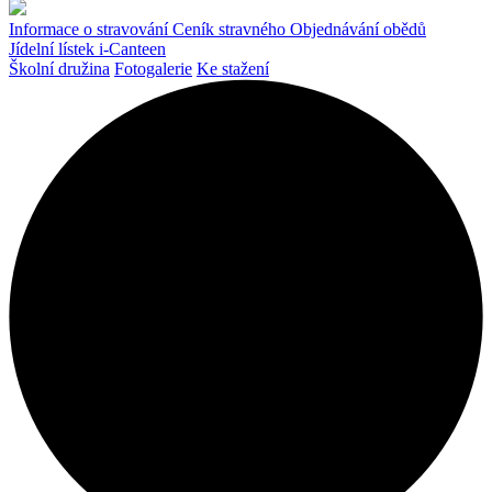
Informace o stravování
Ceník stravného
Objednávání obědů
Jídelní lístek
i-Canteen
Školní družina
Fotogalerie
Ke stažení