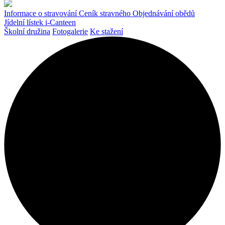
Informace o stravování
Ceník stravného
Objednávání obědů
Jídelní lístek
i-Canteen
Školní družina
Fotogalerie
Ke stažení