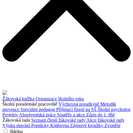
Žákovská knížka
Organizace školního roku
Školní poradenské pracoviště
Výchovná poradkyně
Metodik
prevence
Speciální pedagog
Příjímací řízení na SŠ
Školní psycholog
Projekty
Absolventská práce
Soutěže a akce
Zápis do 1. tříd
Žákovská rada
Seznam členů žákovské rady
Akce žákovské rady
Výuka plavání
Pomůcky
Knihovna
Zájmové kroužky
Zvonění
Jídelna