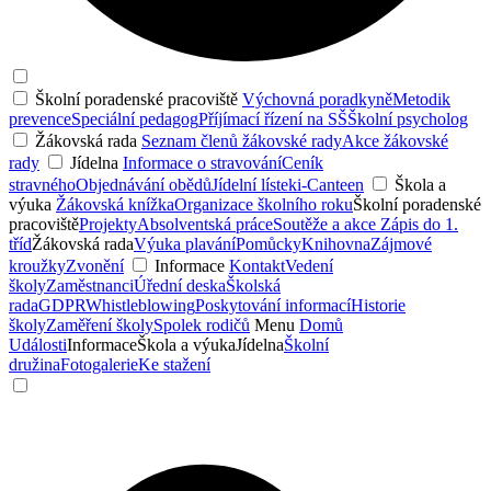
Školní poradenské pracoviště
Výchovná poradkyně
Metodik
prevence
Speciální pedagog
Příjímací řízení na SŠ
Školní psycholog
Žákovská rada
Seznam členů žákovské rady
Akce žákovské
rady
Jídelna
Informace o stravování
Ceník
stravného
Objednávání obědů
Jídelní lístek
i-Canteen
Škola a
výuka
Žákovská knížka
Organizace školního roku
Školní poradenské
pracoviště
Projekty
Absolventská práce
Soutěže a akce
Zápis do 1.
tříd
Žákovská rada
Výuka plavání
Pomůcky
Knihovna
Zájmové
kroužky
Zvonění
Informace
Kontakt
Vedení
školy
Zaměstnanci
Úřední deska
Školská
rada
GDPR
Whistleblowing
Poskytování informací
Historie
školy
Zaměření školy
Spolek rodičů
Menu
Domů
Události
Informace
Škola a výuka
Jídelna
Školní
družina
Fotogalerie
Ke stažení