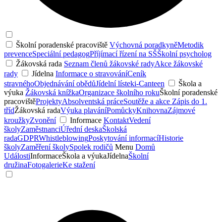
Školní poradenské pracoviště
Výchovná poradkyně
Metodik
prevence
Speciální pedagog
Příjímací řízení na SŠ
Školní psycholog
Žákovská rada
Seznam členů žákovské rady
Akce žákovské
rady
Jídelna
Informace o stravování
Ceník
stravného
Objednávání obědů
Jídelní lístek
i-Canteen
Škola a
výuka
Žákovská knížka
Organizace školního roku
Školní poradenské
pracoviště
Projekty
Absolventská práce
Soutěže a akce
Zápis do 1.
tříd
Žákovská rada
Výuka plavání
Pomůcky
Knihovna
Zájmové
kroužky
Zvonění
Informace
Kontakt
Vedení
školy
Zaměstnanci
Úřední deska
Školská
rada
GDPR
Whistleblowing
Poskytování informací
Historie
školy
Zaměření školy
Spolek rodičů
Menu
Domů
Události
Informace
Škola a výuka
Jídelna
Školní
družina
Fotogalerie
Ke stažení