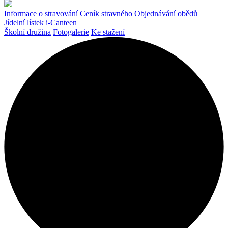
Informace o stravování
Ceník stravného
Objednávání obědů
Jídelní lístek
i-Canteen
Školní družina
Fotogalerie
Ke stažení