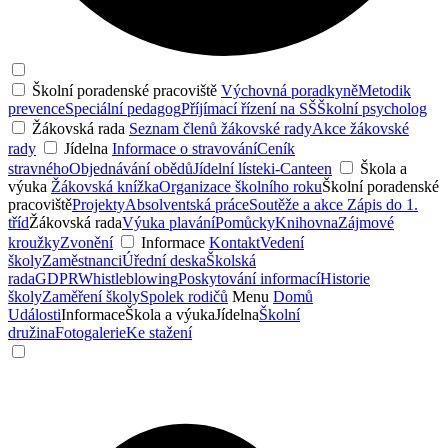
Školní poradenské pracoviště
Výchovná poradkyně
Metodik
prevence
Speciální pedagog
Příjímací řízení na SŠ
Školní psycholog
Žákovská rada
Seznam členů žákovské rady
Akce žákovské
rady
Jídelna
Informace o stravování
Ceník
stravného
Objednávání obědů
Jídelní lístek
i-Canteen
Škola a
výuka
Žákovská knížka
Organizace školního roku
Školní poradenské
pracoviště
Projekty
Absolventská práce
Soutěže a akce
Zápis do 1.
tříd
Žákovská rada
Výuka plavání
Pomůcky
Knihovna
Zájmové
kroužky
Zvonění
Informace
Kontakt
Vedení
školy
Zaměstnanci
Úřední deska
Školská
rada
GDPR
Whistleblowing
Poskytování informací
Historie
školy
Zaměření školy
Spolek rodičů
Menu
Domů
Události
Informace
Škola a výuka
Jídelna
Školní
družina
Fotogalerie
Ke stažení