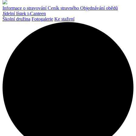
Informace o stravování
Ceník stravného
Objednávání obědů
Jídelní lístek
i-Canteen
Školní družina
Fotogalerie
Ke stažení