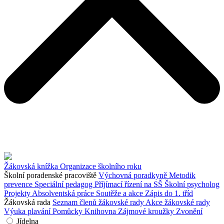
Žákovská knížka
Organizace školního roku
Školní poradenské pracoviště
Výchovná poradkyně
Metodik
prevence
Speciální pedagog
Příjímací řízení na SŠ
Školní psycholog
Projekty
Absolventská práce
Soutěže a akce
Zápis do 1. tříd
Žákovská rada
Seznam členů žákovské rady
Akce žákovské rady
Výuka plavání
Pomůcky
Knihovna
Zájmové kroužky
Zvonění
Jídelna