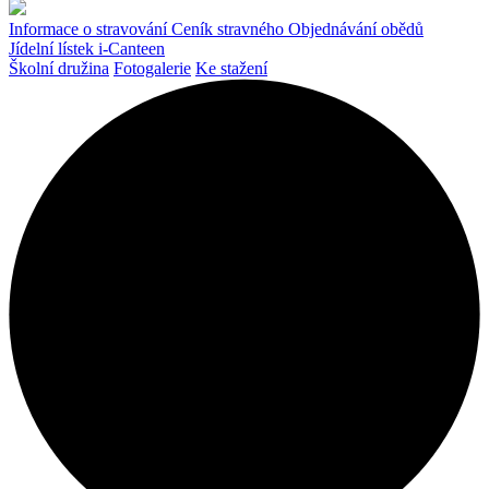
Informace o stravování
Ceník stravného
Objednávání obědů
Jídelní lístek
i-Canteen
Školní družina
Fotogalerie
Ke stažení