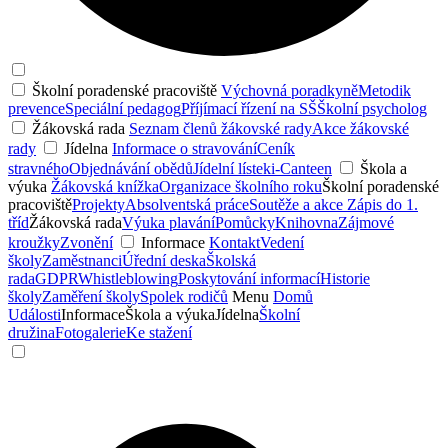
Školní poradenské pracoviště
Výchovná poradkyně
Metodik
prevence
Speciální pedagog
Příjímací řízení na SŠ
Školní psycholog
Žákovská rada
Seznam členů žákovské rady
Akce žákovské
rady
Jídelna
Informace o stravování
Ceník
stravného
Objednávání obědů
Jídelní lístek
i-Canteen
Škola a
výuka
Žákovská knížka
Organizace školního roku
Školní poradenské
pracoviště
Projekty
Absolventská práce
Soutěže a akce
Zápis do 1.
tříd
Žákovská rada
Výuka plavání
Pomůcky
Knihovna
Zájmové
kroužky
Zvonění
Informace
Kontakt
Vedení
školy
Zaměstnanci
Úřední deska
Školská
rada
GDPR
Whistleblowing
Poskytování informací
Historie
školy
Zaměření školy
Spolek rodičů
Menu
Domů
Události
Informace
Škola a výuka
Jídelna
Školní
družina
Fotogalerie
Ke stažení